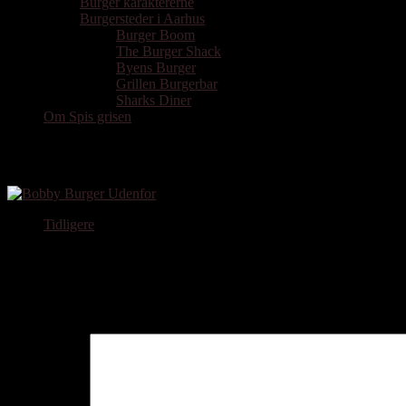
Burger karaktererne
Burgersteder i Aarhus
Burger Boom
The Burger Shack
Byens Burger
Grillen Burgerbar
Sharks Diner
Om Spis grisen
Bobby Burger Facade
Tidligere
Skriv et svar
Din e-mailadresse vil ikke blive publiceret.
Krævede felter er marker