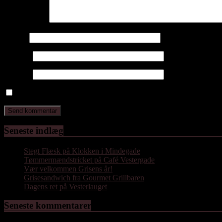
Kommentar
*
Navn
*
E-mail
*
Websted
Gem mit navn, mail og websted i denne browser til næste gang j
Seneste indlæg
Stegt Flæsk på Klokken i Mindegade
Tømmermændstricket på Café Vestergade
Vær velkommen Grisens år!
Grisesandwich fra Gourmet Grillbaren
Dagens ret på Vesterlauget
Seneste kommentarer