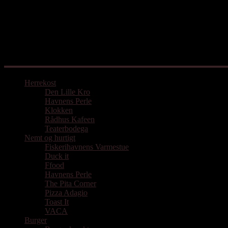
Mad med udgangspunkt i Aarhus
Herrekost
Den Lille Kro
Havnens Perle
Klokken
Rådhus Kafeen
Teaterbodega
Nemt og hurtigt
Fiskerihavnens Varmestue
Duck it
Ffood
Havnens Perle
The Pita Corner
Pizza Adagio
Toast It
VACA
Burger