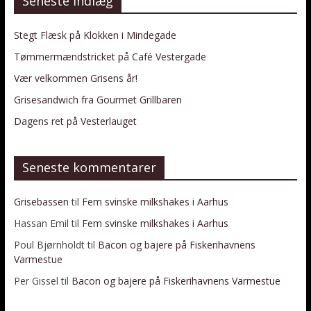
Seneste indlæg
Stegt Flæsk på Klokken i Mindegade
Tømmermændstricket på Café Vestergade
Vær velkommen Grisens år!
Grisesandwich fra Gourmet Grillbaren
Dagens ret på Vesterlauget
Seneste kommentarer
Grisebassen
til
Fem svinske milkshakes i Aarhus
Hassan Emil
til
Fem svinske milkshakes i Aarhus
Poul Bjørnholdt
til
Bacon og bajere på Fiskerihavnens
Varmestue
Per Gissel
til
Bacon og bajere på Fiskerihavnens Varmestue