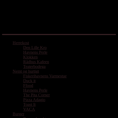
Mad med udgangspunkt i Aarhus
Herrekost
Den Lille Kro
Havnens Perle
Klokken
Rådhus Kafeen
Teaterbodega
Nemt og hurtigt
Fiskerihavnens Varmestue
Duck it
Ffood
Havnens Perle
The Pita Corner
Pizza Adagio
Toast It
VACA
Burger