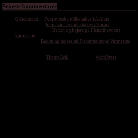
Seneste kommentarer
Grisebassen
til
Fem svinske milkshakes i Aarhus
Hassan Emil
til
Fem svinske milkshakes i Aarhus
Poul Bjørnholdt
til
Bacon og bajere på Fiskerihavnens
Varmestue
Per Gissel
til
Bacon og bajere på Fiskerihavnens Varmestue
Copyright © 2026
. All rights reserved.
Theme: ColorMag by
ThemeGrill
. Powered by
WordPress
.