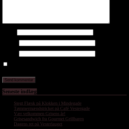
Navn
*
E-mail
*
Websted
Gem mit navn, mail og websted i denne browser til næste gang
jeg kommenterer.
Seneste indlæg
Stegt Flæsk på Klokken i Mindegade
Tømmermændstricket på Café Vestergade
Vær velkommen Grisens år!
Grisesandwich fra Gourmet Grillbaren
Dagens ret på Vesterlauget