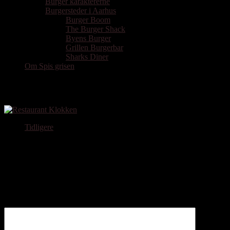
Burger karaktererne
Burgersteder i Aarhus
Burger Boom
The Burger Shack
Byens Burger
Grillen Burgerbar
Sharks Diner
Om Spis grisen
Klokken Stegt Flæsk
Tidligere
Skriv et svar
Din e-mailadresse vil ikke blive publiceret.
Krævede felter er
markeret med
*
Kommentar
*