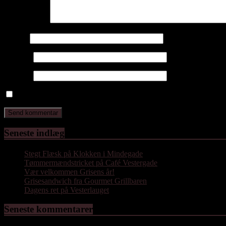
Kommentar
*
Navn
*
E-mail
*
Websted
Gem mit navn, mail og websted i denne browser til næste gang j
Seneste indlæg
Stegt Flæsk på Klokken i Mindegade
Tømmermændstricket på Café Vestergade
Vær velkommen Grisens år!
Grisesandwich fra Gourmet Grillbaren
Dagens ret på Vesterlauget
Seneste kommentarer