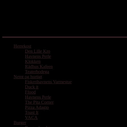
Mad med udgangspunkt i Aarhus
Herrekost
Den Lille Kro
Havnens Perle
Klokken
Rådhus Kafeen
Teaterbodega
Nemt og hurtigt
Fiskerihavnens Varmestue
Duck it
Ffood
Havnens Perle
The Pita Corner
Pizza Adagio
Toast It
VACA
Burger