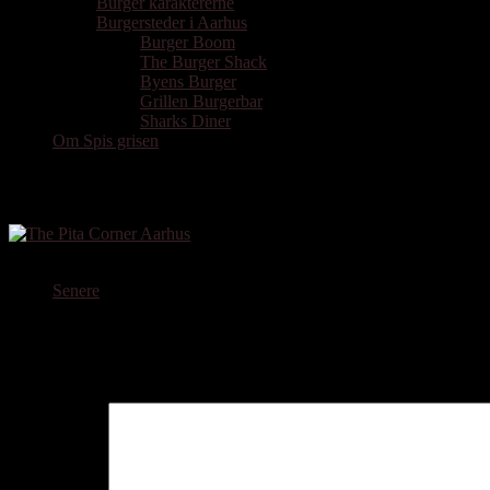
Burger karaktererne
Burgersteder i Aarhus
Burger Boom
The Burger Shack
Byens Burger
Grillen Burgerbar
Sharks Diner
Om Spis grisen
The Pita Corner Menu
Senere
Skriv et svar
Din e-mailadresse vil ikke blive publiceret.
Krævede felter er marker