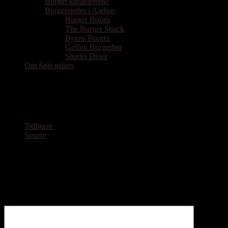
Burger karaktererne
Burgersteder i Aarhus
Burger Boom
The Burger Shack
Byens Burger
Grillen Burgerbar
Sharks Diner
Om Spis grisen
Tryne3
Tidligere
Senere
Skriv et svar
Din e-mailadresse vil ikke blive publiceret.
Krævede felter er
markeret med
*
Kommentar
*