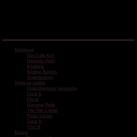
Mad med udgangspunkt i Aarhus
Herrekost
Den Lille Kro
Havnens Perle
Klokken
Rådhus Kafeen
Teaterbodega
Nemt og hurtigt
Fiskerihavnens Varmestue
Duck it
Ffood
Havnens Perle
The Pita Corner
Pizza Adagio
Toast It
VACA
Burger