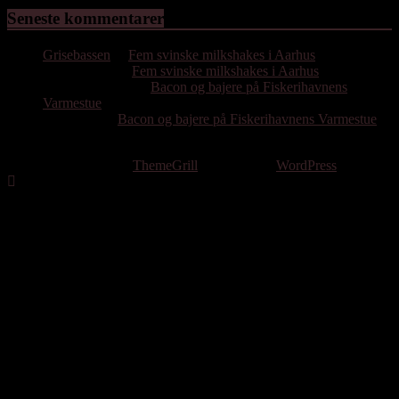
Seneste kommentarer
Grisebassen
til
Fem svinske milkshakes i Aarhus
Hassan Emil
til
Fem svinske milkshakes i Aarhus
Poul Bjørnholdt
til
Bacon og bajere på Fiskerihavnens
Varmestue
Per Gissel
til
Bacon og bajere på Fiskerihavnens Varmestue
Copyright © 2026
. All rights reserved.
Theme: ColorMag by
ThemeGrill
. Powered by
WordPress
.