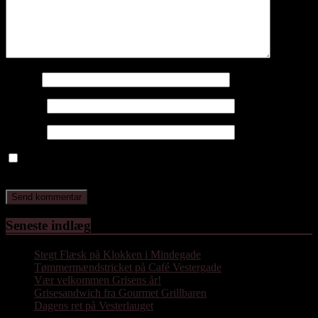
Navn
*
E-mail
*
Websted
Gem mit navn, mail og websted i denne browser til næste gang
jeg kommenterer.
Seneste indlæg
Stegt Flæsk på Klokken i Mindegade
Tømmermændstricket på Café Vestergade
Vær velkommen Grisens år!
Grisesandwich fra Gourmet Grillbaren
Dagens ret på Vesterlauget