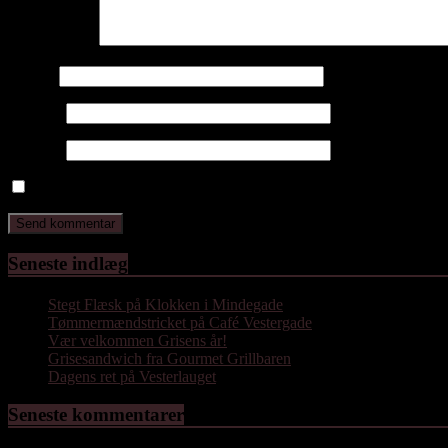
Kommentar
*
Navn
*
E-mail
*
Websted
Gem mit navn, mail og websted i denne browser til næste gang j
Seneste indlæg
Stegt Flæsk på Klokken i Mindegade
Tømmermændstricket på Café Vestergade
Vær velkommen Grisens år!
Grisesandwich fra Gourmet Grillbaren
Dagens ret på Vesterlauget
Seneste kommentarer