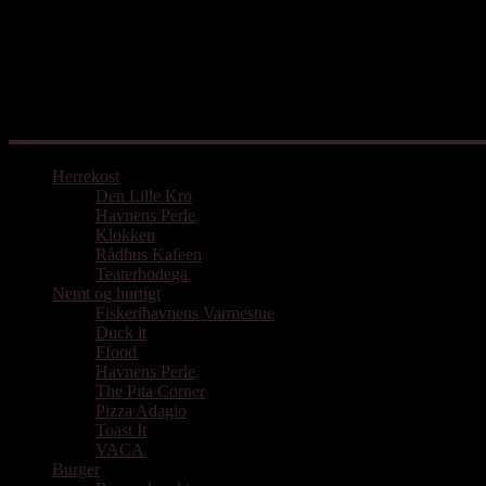
Mad med udgangspunkt i Aarhus
Herrekost
Den Lille Kro
Havnens Perle
Klokken
Rådhus Kafeen
Teaterbodega
Nemt og hurtigt
Fiskerihavnens Varmestue
Duck it
Ffood
Havnens Perle
The Pita Corner
Pizza Adagio
Toast It
VACA
Burger