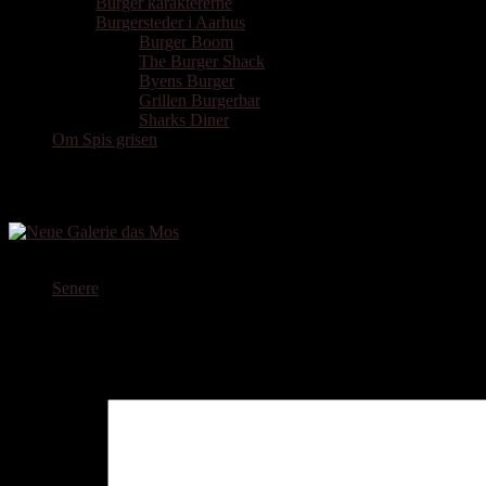
Burger karaktererne
Burgersteder i Aarhus
Burger Boom
The Burger Shack
Byens Burger
Grillen Burgerbar
Sharks Diner
Om Spis grisen
Neue Galerie das mo Bayerischer Wurstsa
Senere
Skriv et svar
Din e-mailadresse vil ikke blive publiceret.
Krævede felter er marker