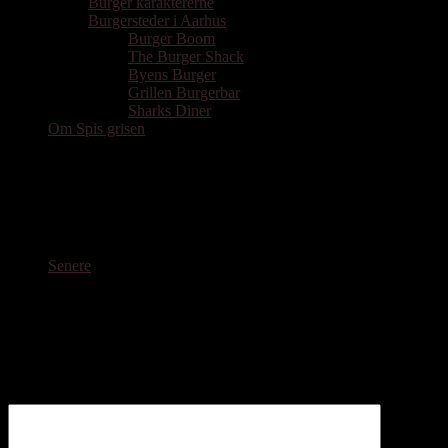
Burger karaktererne
Burgersteder i Aarhus
Burger Boom
The Burger Shack
Byens Burger
Grillen Burgerbar
Sharks Diner
Om Spis grisen
Teaterbodega indenfor
Senere
Skriv et svar
Din e-mailadresse vil ikke blive publiceret.
Krævede felter er
markeret med
*
Kommentar
*