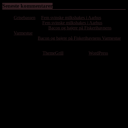
Seneste kommentarer
Grisebassen
til
Fem svinske milkshakes i Aarhus
Hassan Emil
til
Fem svinske milkshakes i Aarhus
Poul Bjørnholdt
til
Bacon og bajere på Fiskerihavnens
Varmestue
Per Gissel
til
Bacon og bajere på Fiskerihavnens Varmestue
Copyright © 2026
. All rights reserved.
Theme: ColorMag by
ThemeGrill
. Powered by
WordPress
.