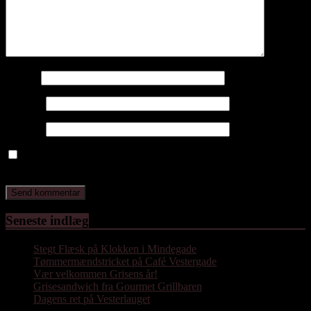
Navn
*
E-mail
*
Websted
Gem mit navn, mail og websted i denne browser til næste gang
jeg kommenterer.
Seneste indlæg
Stegt Flæsk på Klokken i Mindegade
Tømmermændstricket på Café Vestergade
Vær velkommen Grisens år!
Grisesandwich fra Gourmet Grillbaren
Dagens ret på Vesterlauget