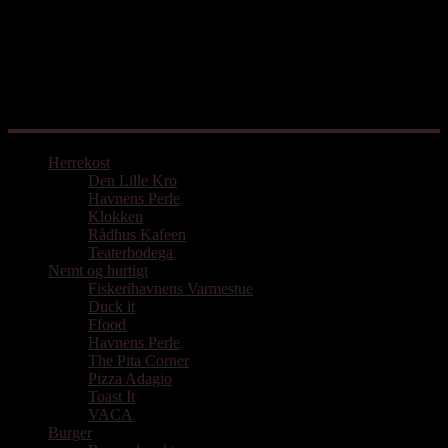
Mad med udgangspunkt i Aarhus
Herrekost
Den Lille Kro
Havnens Perle
Klokken
Rådhus Kafeen
Teaterbodega
Nemt og hurtigt
Fiskerihavnens Varmestue
Duck it
Ffood
Havnens Perle
The Pita Corner
Pizza Adagio
Toast It
VACA
Burger