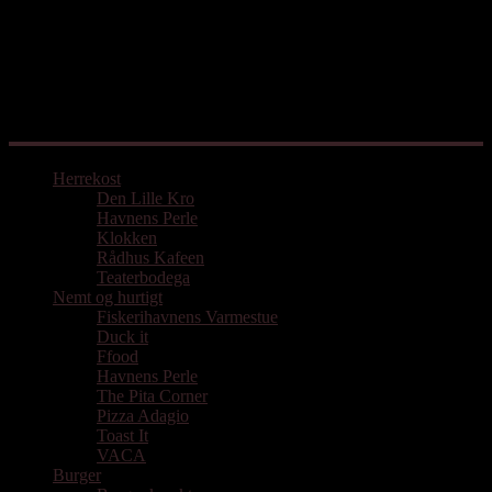
Mad med udgangspunkt i Aarhus
Herrekost
Den Lille Kro
Havnens Perle
Klokken
Rådhus Kafeen
Teaterbodega
Nemt og hurtigt
Fiskerihavnens Varmestue
Duck it
Ffood
Havnens Perle
The Pita Corner
Pizza Adagio
Toast It
VACA
Burger