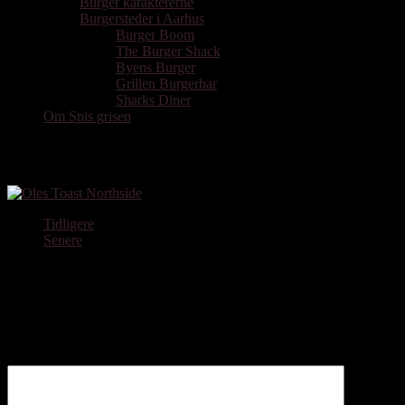
Burger karaktererne
Burgersteder i Aarhus
Burger Boom
The Burger Shack
Byens Burger
Grillen Burgerbar
Sharks Diner
Om Spis grisen
Oles Toast
Tidligere
Senere
Skriv et svar
Din e-mailadresse vil ikke blive publiceret.
Krævede felter er
markeret med
*
Kommentar
*