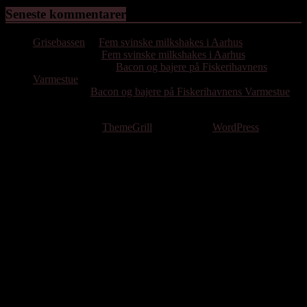
Seneste kommentarer
Grisebassen
til
Fem svinske milkshakes i Aarhus
Hassan Emil
til
Fem svinske milkshakes i Aarhus
Poul Bjørnholdt
til
Bacon og bajere på Fiskerihavnens
Varmestue
Per Gissel
til
Bacon og bajere på Fiskerihavnens Varmestue
Copyright © 2026
. All rights reserved.
Theme: ColorMag by
ThemeGrill
. Powered by
WordPress
.