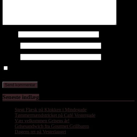
Navn
*
E-mail
*
Websted
Gem mit navn, mail og websted i denne browser til næste gang
jeg kommenterer.
Seneste indlæg
Stegt Flæsk på Klokken i Mindegade
Tømmermændstricket på Café Vestergade
Vær velkommen Grisens år!
Grisesandwich fra Gourmet Grillbaren
Dagens ret på Vesterlauget