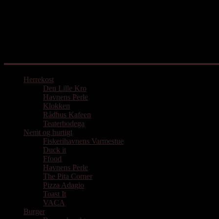
Mad med udgangspunkt i Aarhus
Herrekost
Den Lille Kro
Havnens Perle
Klokken
Rådhus Kafeen
Teaterbodega
Nemt og hurtigt
Fiskerihavnens Varmestue
Duck it
Ffood
Havnens Perle
The Pita Corner
Pizza Adagio
Toast It
VACA
Burger