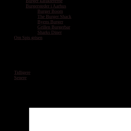
Burger karaktererne
Burgersteder i Aarhus
Burger Boom
The Burger Shack
Byens Burger
Grillen Burgerbar
Sharks Diner
Om Spis grisen
20160128_131851
Tidligere
Senere
Skriv et svar
Din e-mailadresse vil ikke blive publiceret.
Krævede felter er marker