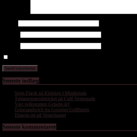
Kommentar
*
Navn
*
E-mail
*
Websted
Gem mit navn, mail og websted i denne browser til næste gang j
Seneste indlæg
Stegt Flæsk på Klokken i Mindegade
Tømmermændstricket på Café Vestergade
Vær velkommen Grisens år!
Grisesandwich fra Gourmet Grillbaren
Dagens ret på Vesterlauget
Seneste kommentarer