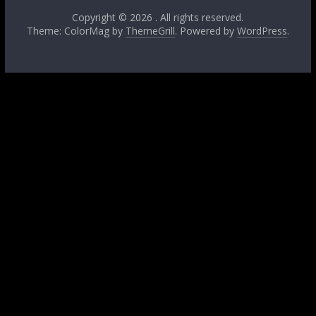
Copyright © 2026
. All rights reserved.
Theme: ColorMag by
ThemeGrill
. Powered by
WordPress
.