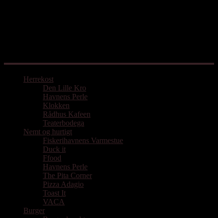
Mad med udgangspunkt i Aarhus
Herrekost
Den Lille Kro
Havnens Perle
Klokken
Rådhus Kafeen
Teaterbodega
Nemt og hurtigt
Fiskerihavnens Varmestue
Duck it
Ffood
Havnens Perle
The Pita Corner
Pizza Adagio
Toast It
VACA
Burger