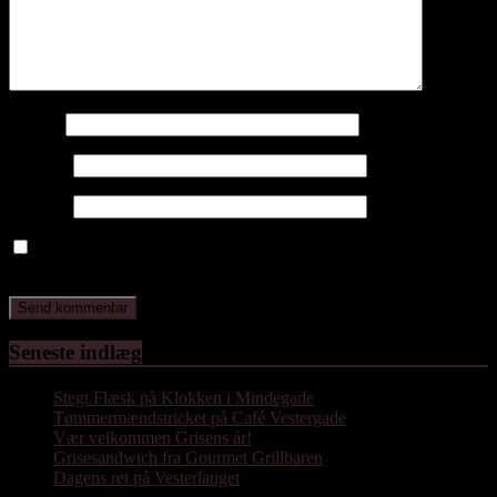
Navn
*
E-mail
*
Websted
Gem mit navn, mail og websted i denne browser til næste gang
jeg kommenterer.
Seneste indlæg
Stegt Flæsk på Klokken i Mindegade
Tømmermændstricket på Café Vestergade
Vær velkommen Grisens år!
Grisesandwich fra Gourmet Grillbaren
Dagens ret på Vesterlauget