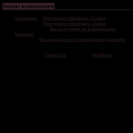
Seneste kommentarer
Grisebassen
til
Fem svinske milkshakes i Aarhus
Hassan Emil
til
Fem svinske milkshakes i Aarhus
Poul Bjørnholdt
til
Bacon og bajere på Fiskerihavnens
Varmestue
Per Gissel
til
Bacon og bajere på Fiskerihavnens Varmestue
Copyright © 2026
. All rights reserved.
Theme: ColorMag by
ThemeGrill
. Powered by
WordPress
.