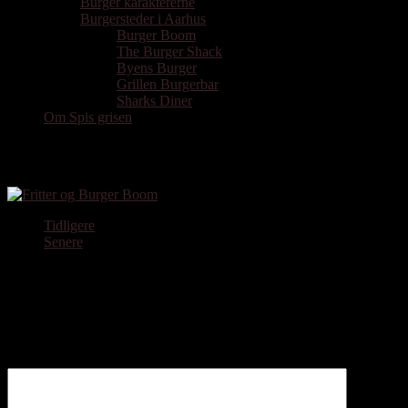
Burger karaktererne
Burgersteder i Aarhus
Burger Boom
The Burger Shack
Byens Burger
Grillen Burgerbar
Sharks Diner
Om Spis grisen
Burger og pomfritter Burger Boom
Tidligere
Senere
Skriv et svar
Din e-mailadresse vil ikke blive publiceret.
Krævede felter er
markeret med
*
Kommentar
*