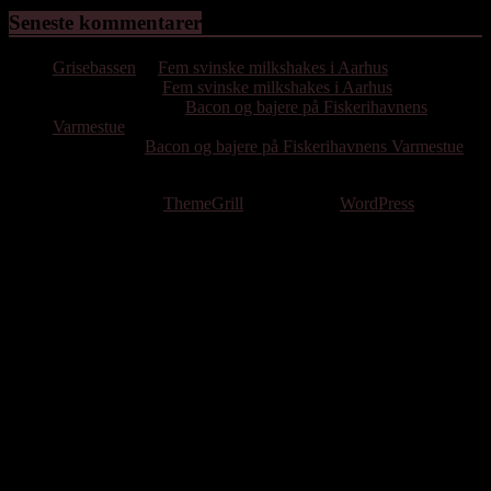
Seneste kommentarer
Grisebassen
til
Fem svinske milkshakes i Aarhus
Hassan Emil
til
Fem svinske milkshakes i Aarhus
Poul Bjørnholdt
til
Bacon og bajere på Fiskerihavnens
Varmestue
Per Gissel
til
Bacon og bajere på Fiskerihavnens Varmestue
Copyright © 2026
. All rights reserved.
Theme: ColorMag by
ThemeGrill
. Powered by
WordPress
.