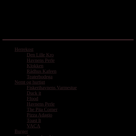
Mad med udgangspunkt i Aarhus
Herrekost
Den Lille Kro
Havnens Perle
Klokken
Rådhus Kafeen
Teaterbodega
Nemt og hurtigt
Fiskerihavnens Varmestue
Duck it
Ffood
Havnens Perle
The Pita Corner
Pizza Adagio
Toast It
VACA
Burger