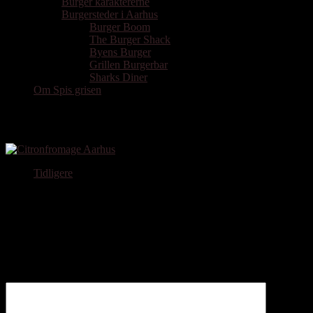
Burger karaktererne
Burgersteder i Aarhus
Burger Boom
The Burger Shack
Byens Burger
Grillen Burgerbar
Sharks Diner
Om Spis grisen
Teaterbodegaen Citronfromage
Tidligere
Skriv et svar
Din e-mailadresse vil ikke blive publiceret.
Krævede felter er
markeret med
*
Kommentar
*