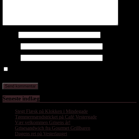
Navn
*
E-mail
*
Websted
Gem mit navn, mail og websted i denne browser til næste gang
jeg kommenterer.
Seneste indlæg
Stegt Flæsk på Klokken i Mindegade
Tømmermændstricket på Café Vestergade
Vær velkommen Grisens år!
Grisesandwich fra Gourmet Grillbaren
Dagens ret på Vesterlauget